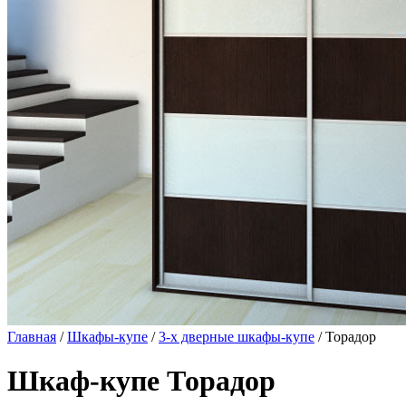
Главная
/
Шкафы-купе
/
3-х дверные шкафы-купе
/ Торадор
Шкаф-купе Торадор