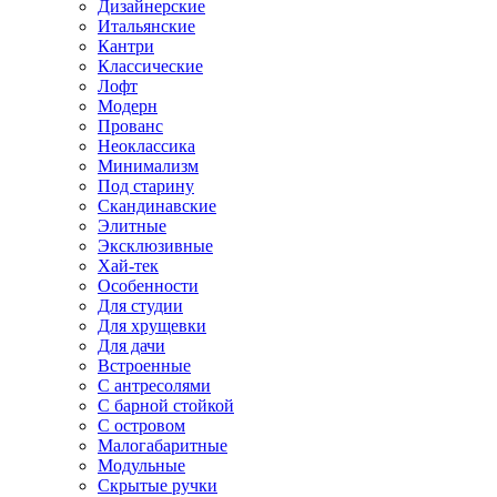
Дизайнерские
Итальянские
Кантри
Классические
Лофт
Модерн
Прованс
Неоклассика
Минимализм
Под старину
Скандинавские
Элитные
Эксклюзивные
Хай-тек
Особенности
Для студии
Для хрущевки
Для дачи
Встроенные
С антресолями
С барной стойкой
С островом
Малогабаритные
Модульные
Скрытые ручки