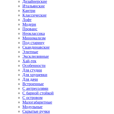
Дизайнерские
Итальянские
Кантри
Классические
Лофт
Модерн
Прованс
Неоклассика
Минимализм
Под старину
Скандинавские
Элитные
Эксклюзивные
Хай-тек
Особенности
Для студии
Для хрущевки
Для дачи
Встроенные
С антресолями
С барной стойкой
С островом
Малогабаритные
Модульные
Скрытые ручки