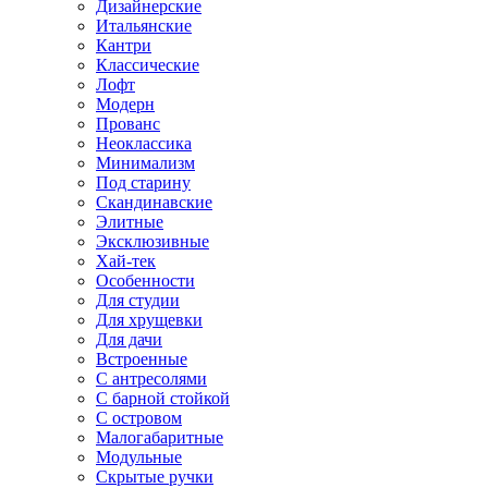
Дизайнерские
Итальянские
Кантри
Классические
Лофт
Модерн
Прованс
Неоклассика
Минимализм
Под старину
Скандинавские
Элитные
Эксклюзивные
Хай-тек
Особенности
Для студии
Для хрущевки
Для дачи
Встроенные
С антресолями
С барной стойкой
С островом
Малогабаритные
Модульные
Скрытые ручки