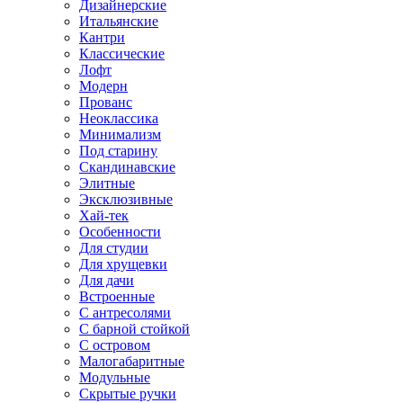
Дизайнерские
Итальянские
Кантри
Классические
Лофт
Модерн
Прованс
Неоклассика
Минимализм
Под старину
Скандинавские
Элитные
Эксклюзивные
Хай-тек
Особенности
Для студии
Для хрущевки
Для дачи
Встроенные
С антресолями
С барной стойкой
С островом
Малогабаритные
Модульные
Скрытые ручки