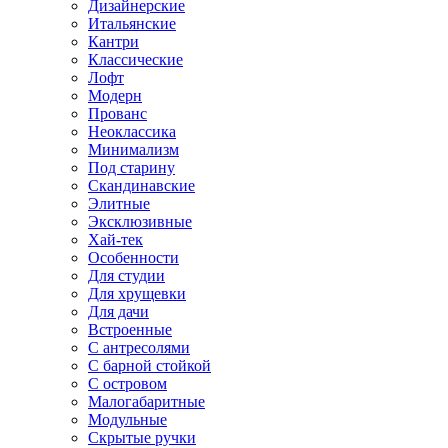
Дизайнерские
Итальянские
Кантри
Классические
Лофт
Модерн
Прованс
Неоклассика
Минимализм
Под старину
Скандинавские
Элитные
Эксклюзивные
Хай-тек
Особенности
Для студии
Для хрущевки
Для дачи
Встроенные
С антресолями
С барной стойкой
С островом
Малогабаритные
Модульные
Скрытые ручки