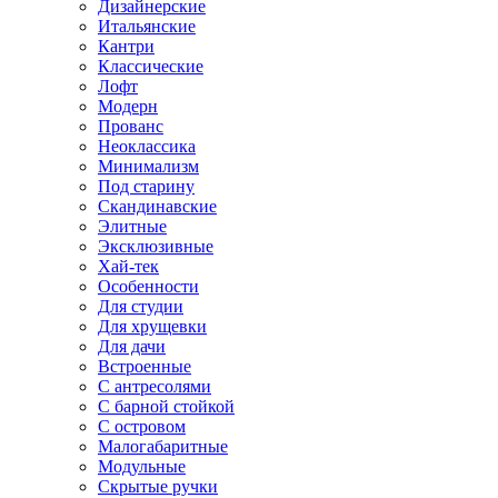
Дизайнерские
Итальянские
Кантри
Классические
Лофт
Модерн
Прованс
Неоклассика
Минимализм
Под старину
Скандинавские
Элитные
Эксклюзивные
Хай-тек
Особенности
Для студии
Для хрущевки
Для дачи
Встроенные
С антресолями
С барной стойкой
С островом
Малогабаритные
Модульные
Скрытые ручки