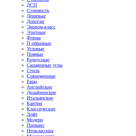
ДСП
Стоимость
Дешевые
Дорогие
Эконом-класс
Элитные
Форма
П-образные
Угловые
Прямые
Радиусные
Скошенные углы
Стиль
Современные
Евро
Английские
Дизайнерские
Итальянские
Кантри
Классические
Лофт
Модерн
Прованс
Неоклассика