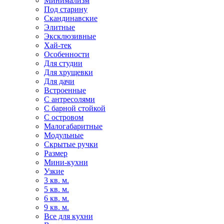
Минимализм
Под старину
Скандинавские
Элитные
Эксклюзивные
Хай-тек
Особенности
Для студии
Для хрущевки
Для дачи
Встроенные
С антресолями
С барной стойкой
С островом
Малогабаритные
Модульные
Скрытые ручки
Размер
Мини-кухни
Узкие
3 кв. м.
5 кв. м.
6 кв. м.
9 кв. м.
Все для кухни