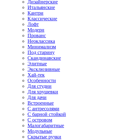
Дизайнерские
Итальянские
Кантри
Классические
Лофт
Модерн
Прованс
Неоклассика
Минимализм
Под старину
Скандинавские
Элитные
Эксклюзивные
Хай-тек
Особенности
Для студии
Для хрущевки
Для дачи
Встроенные
С антресолями
С барной стойкой
С островом
Малогабаритные
Модульные
Скрытые ручки