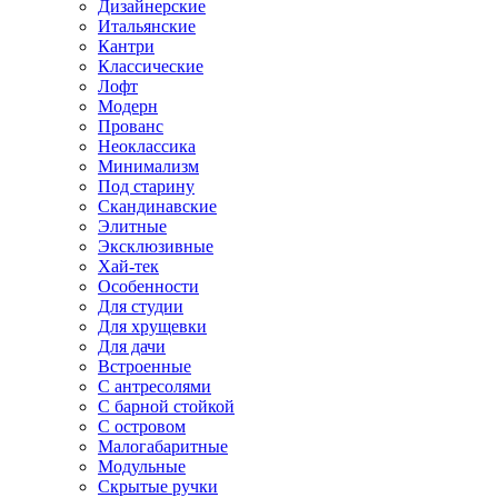
Дизайнерские
Итальянские
Кантри
Классические
Лофт
Модерн
Прованс
Неоклассика
Минимализм
Под старину
Скандинавские
Элитные
Эксклюзивные
Хай-тек
Особенности
Для студии
Для хрущевки
Для дачи
Встроенные
С антресолями
С барной стойкой
С островом
Малогабаритные
Модульные
Скрытые ручки