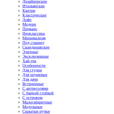
Дизайнерские
Итальянские
Кантри
Классические
Лофт
Модерн
Прованс
Неоклассика
Минимализм
Под старину
Скандинавские
Элитные
Эксклюзивные
Хай-тек
Особенности
Для студии
Для хрущевки
Для дачи
Встроенные
С антресолями
С барной стойкой
С островом
Малогабаритные
Модульные
Скрытые ручки