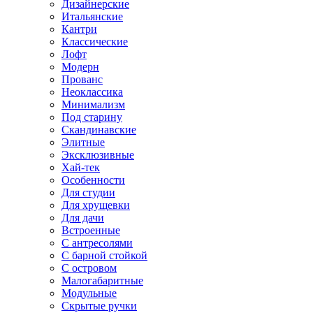
Дизайнерские
Итальянские
Кантри
Классические
Лофт
Модерн
Прованс
Неоклассика
Минимализм
Под старину
Скандинавские
Элитные
Эксклюзивные
Хай-тек
Особенности
Для студии
Для хрущевки
Для дачи
Встроенные
С антресолями
С барной стойкой
С островом
Малогабаритные
Модульные
Скрытые ручки