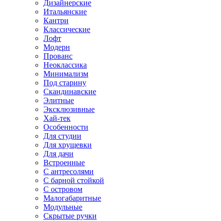
Дизайнерские
Итальянские
Кантри
Классические
Лофт
Модерн
Прованс
Неоклассика
Минимализм
Под старину
Скандинавские
Элитные
Эксклюзивные
Хай-тек
Особенности
Для студии
Для хрущевки
Для дачи
Встроенные
С антресолями
С барной стойкой
С островом
Малогабаритные
Модульные
Скрытые ручки