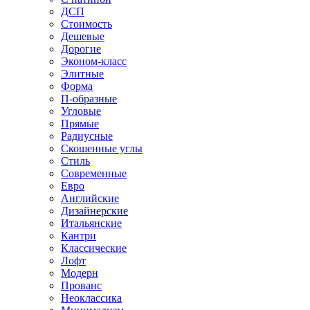
ДСП
Стоимость
Дешевые
Дорогие
Эконом-класс
Элитные
Форма
П-образные
Угловые
Прямые
Радиусные
Скошенные углы
Стиль
Современные
Евро
Английские
Дизайнерские
Итальянские
Кантри
Классические
Лофт
Модерн
Прованс
Неоклассика