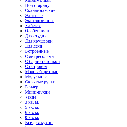
Минимализм
Под старину
Скандинавские
Элитные
Эксклюзивные
Хай-тек
Особенности
Для студии
Для хрущевки
Для дачи
Встроенные
С антресолями
С барной стойкой
С островом
Малогабаритные
Модульные
Скрытые ручки
Размер
Мини-кухни
Узкие
3 кв. м.
5 кв. м.
6 кв. м.
9 кв. м.
Все для кухни