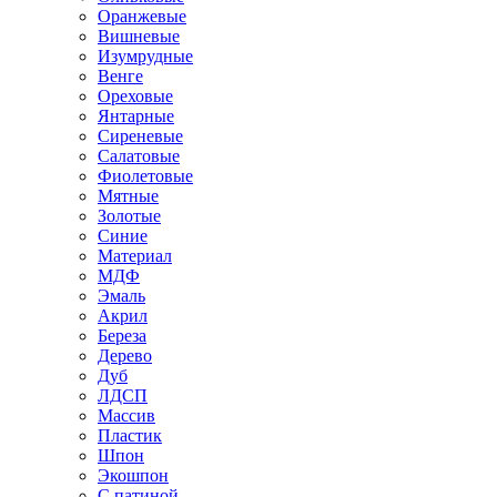
Оранжевые
Вишневые
Изумрудные
Венге
Ореховые
Янтарные
Сиреневые
Салатовые
Фиолетовые
Мятные
Золотые
Синие
Материал
МДФ
Эмаль
Акрил
Береза
Дерево
Дуб
ЛДСП
Массив
Пластик
Шпон
Экошпон
С патиной