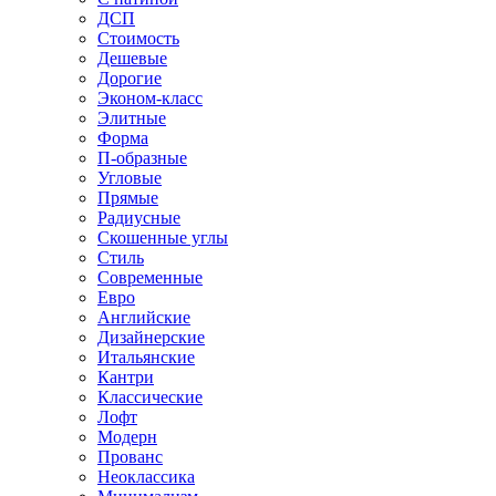
ДСП
Стоимость
Дешевые
Дорогие
Эконом-класс
Элитные
Форма
П-образные
Угловые
Прямые
Радиусные
Скошенные углы
Стиль
Современные
Евро
Английские
Дизайнерские
Итальянские
Кантри
Классические
Лофт
Модерн
Прованс
Неоклассика