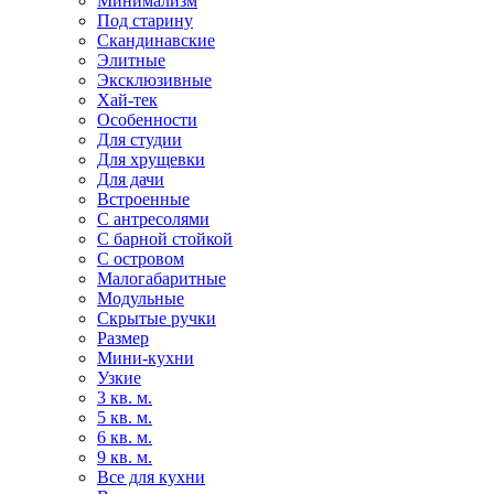
Минимализм
Под старину
Скандинавские
Элитные
Эксклюзивные
Хай-тек
Особенности
Для студии
Для хрущевки
Для дачи
Встроенные
С антресолями
С барной стойкой
С островом
Малогабаритные
Модульные
Скрытые ручки
Размер
Мини-кухни
Узкие
3 кв. м.
5 кв. м.
6 кв. м.
9 кв. м.
Все для кухни