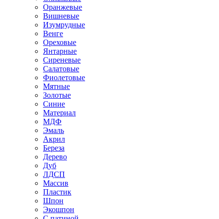
Оранжевые
Вишневые
Изумрудные
Венге
Ореховые
Янтарные
Сиреневые
Салатовые
Фиолетовые
Мятные
Золотые
Синие
Материал
МДФ
Эмаль
Акрил
Береза
Дерево
Дуб
ЛДСП
Массив
Пластик
Шпон
Экошпон
С патиной