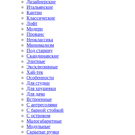
Дизайнерские
Итальянские
Кантри
Классические
Лофт
Модерн
Прованс
Неоклассика
Минимализм
Под старину
Скандинавские
Элитные
Эксклюзивные
Хай-тек
Особенности
Для студии
Для хрущевки
Для дачи
Встроенные
С антресолями
С барной стойкой
С островом
Малогабаритные
Модульные
Скрытые ручки