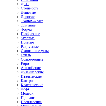
ДСП
Стоимость
Дешевые
Дорогие
Эконом-класс
Элитные
Форма
П-образные
Угловые
Прямые
Радиусные
Скошенные углы
Стиль
Современные
Евро
Английские
Дизайнерские
Итальянские
Кантри
Классические
Лофт
Модерн
Прованс
Неоклассика