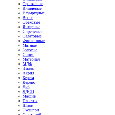
Оранжевые
Вишневые
Изумрудные
Венге
Ореховые
Янтарные
Сиреневые
Салатовые
Фиолетовые
Мятные
Золотые
Синие
Материал
МДФ
Эмаль
Акрил
Береза
Дерево
Дуб
ЛДСП
Массив
Пластик
Шпон
Экошпон
С патиной