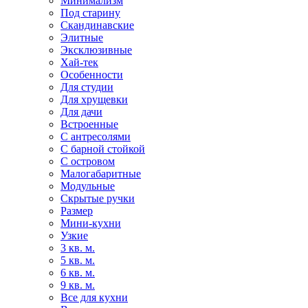
Минимализм
Под старину
Скандинавские
Элитные
Эксклюзивные
Хай-тек
Особенности
Для студии
Для хрущевки
Для дачи
Встроенные
С антресолями
С барной стойкой
С островом
Малогабаритные
Модульные
Скрытые ручки
Размер
Мини-кухни
Узкие
3 кв. м.
5 кв. м.
6 кв. м.
9 кв. м.
Все для кухни