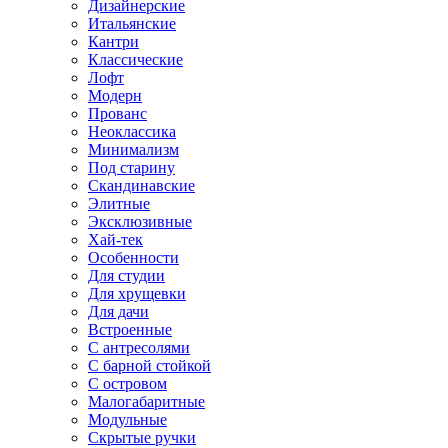
Дизайнерские
Итальянские
Кантри
Классические
Лофт
Модерн
Прованс
Неоклассика
Минимализм
Под старину
Скандинавские
Элитные
Эксклюзивные
Хай-тек
Особенности
Для студии
Для хрущевки
Для дачи
Встроенные
С антресолями
С барной стойкой
С островом
Малогабаритные
Модульные
Скрытые ручки