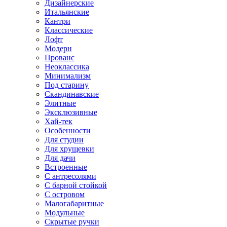
Дизайнерские
Итальянские
Кантри
Классические
Лофт
Модерн
Прованс
Неоклассика
Минимализм
Под старину
Скандинавские
Элитные
Эксклюзивные
Хай-тек
Особенности
Для студии
Для хрущевки
Для дачи
Встроенные
С антресолями
С барной стойкой
С островом
Малогабаритные
Модульные
Скрытые ручки