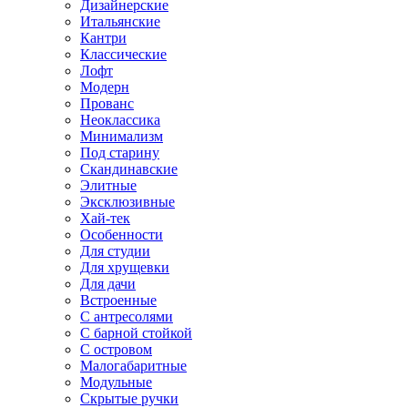
Дизайнерские
Итальянские
Кантри
Классические
Лофт
Модерн
Прованс
Неоклассика
Минимализм
Под старину
Скандинавские
Элитные
Эксклюзивные
Хай-тек
Особенности
Для студии
Для хрущевки
Для дачи
Встроенные
С антресолями
С барной стойкой
С островом
Малогабаритные
Модульные
Скрытые ручки