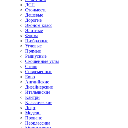
ДСП
Стоимость
Дешевые
Дорогие
Эконом-класс
Элитные
Форма
П-образные
Угловые
Прямые
Радиусные
Скошенные углы
Стиль
Современные
Евро
Английские
Дизайнерские
Итальянские
Кантри
Классические
Лофт
Модерн
Прованс
Неоклассика