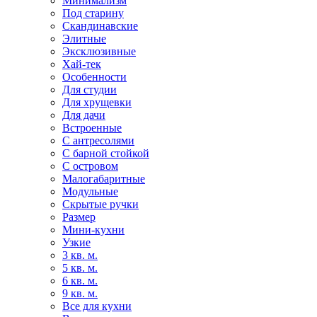
Минимализм
Под старину
Скандинавские
Элитные
Эксклюзивные
Хай-тек
Особенности
Для студии
Для хрущевки
Для дачи
Встроенные
С антресолями
С барной стойкой
С островом
Малогабаритные
Модульные
Скрытые ручки
Размер
Мини-кухни
Узкие
3 кв. м.
5 кв. м.
6 кв. м.
9 кв. м.
Все для кухни