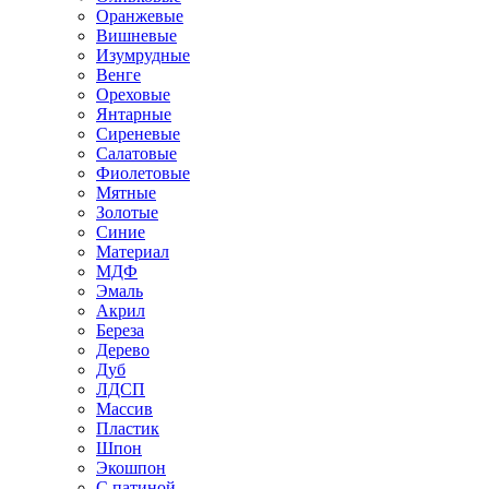
Оранжевые
Вишневые
Изумрудные
Венге
Ореховые
Янтарные
Сиреневые
Салатовые
Фиолетовые
Мятные
Золотые
Синие
Материал
МДФ
Эмаль
Акрил
Береза
Дерево
Дуб
ЛДСП
Массив
Пластик
Шпон
Экошпон
С патиной