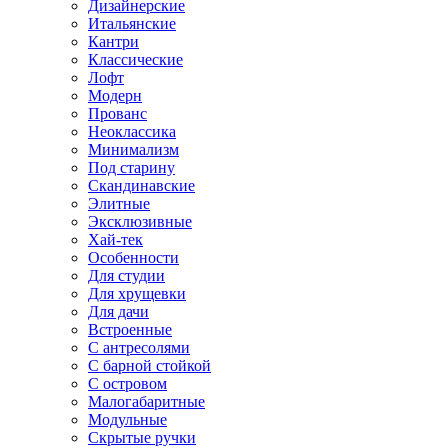
Дизайнерские
Итальянские
Кантри
Классические
Лофт
Модерн
Прованс
Неоклассика
Минимализм
Под старину
Скандинавские
Элитные
Эксклюзивные
Хай-тек
Особенности
Для студии
Для хрущевки
Для дачи
Встроенные
С антресолями
С барной стойкой
С островом
Малогабаритные
Модульные
Скрытые ручки