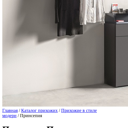
Главная
/
Каталог прихожих
/
Прихожие в стиле
модерн
/ Принсепия