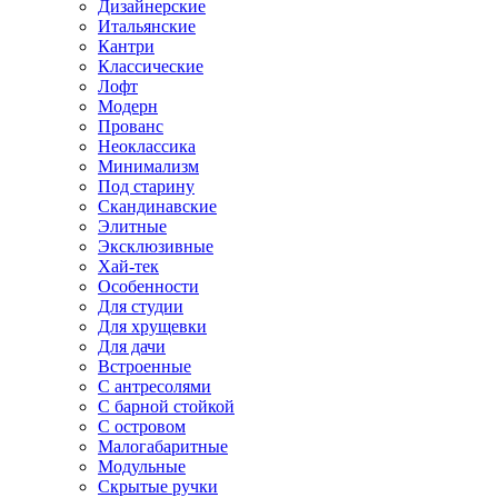
Дизайнерские
Итальянские
Кантри
Классические
Лофт
Модерн
Прованс
Неоклассика
Минимализм
Под старину
Скандинавские
Элитные
Эксклюзивные
Хай-тек
Особенности
Для студии
Для хрущевки
Для дачи
Встроенные
С антресолями
С барной стойкой
С островом
Малогабаритные
Модульные
Скрытые ручки