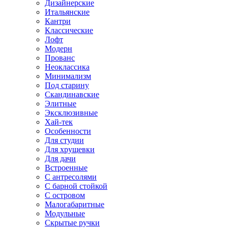
Дизайнерские
Итальянские
Кантри
Классические
Лофт
Модерн
Прованс
Неоклассика
Минимализм
Под старину
Скандинавские
Элитные
Эксклюзивные
Хай-тек
Особенности
Для студии
Для хрущевки
Для дачи
Встроенные
С антресолями
С барной стойкой
С островом
Малогабаритные
Модульные
Скрытые ручки