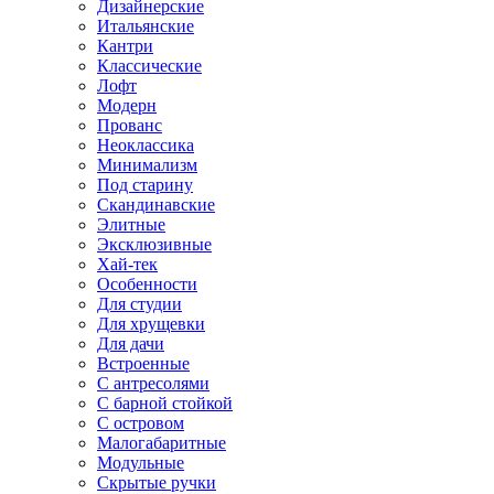
Дизайнерские
Итальянские
Кантри
Классические
Лофт
Модерн
Прованс
Неоклассика
Минимализм
Под старину
Скандинавские
Элитные
Эксклюзивные
Хай-тек
Особенности
Для студии
Для хрущевки
Для дачи
Встроенные
С антресолями
С барной стойкой
С островом
Малогабаритные
Модульные
Скрытые ручки