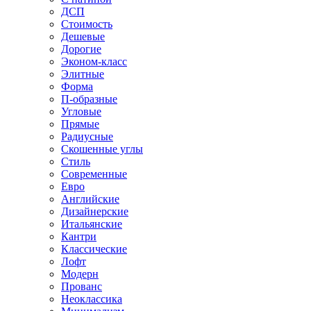
ДСП
Стоимость
Дешевые
Дорогие
Эконом-класс
Элитные
Форма
П-образные
Угловые
Прямые
Радиусные
Скошенные углы
Стиль
Современные
Евро
Английские
Дизайнерские
Итальянские
Кантри
Классические
Лофт
Модерн
Прованс
Неоклассика