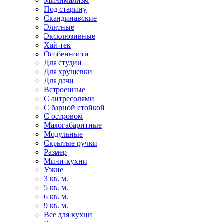
Минимализм
Под старину
Скандинавские
Элитные
Эксклюзивные
Хай-тек
Особенности
Для студии
Для хрущевки
Для дачи
Встроенные
С антресолями
С барной стойкой
С островом
Малогабаритные
Модульные
Скрытые ручки
Размер
Мини-кухни
Узкие
3 кв. м.
5 кв. м.
6 кв. м.
9 кв. м.
Все для кухни