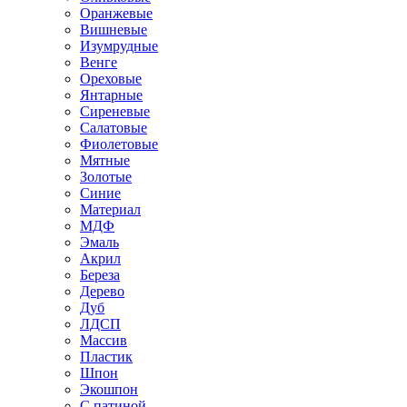
Оранжевые
Вишневые
Изумрудные
Венге
Ореховые
Янтарные
Сиреневые
Салатовые
Фиолетовые
Мятные
Золотые
Синие
Материал
МДФ
Эмаль
Акрил
Береза
Дерево
Дуб
ЛДСП
Массив
Пластик
Шпон
Экошпон
С патиной