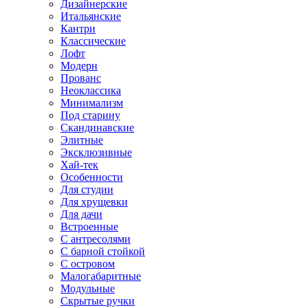
Дизайнерские
Итальянские
Кантри
Классические
Лофт
Модерн
Прованс
Неоклассика
Минимализм
Под старину
Скандинавские
Элитные
Эксклюзивные
Хай-тек
Особенности
Для студии
Для хрущевки
Для дачи
Встроенные
С антресолями
С барной стойкой
С островом
Малогабаритные
Модульные
Скрытые ручки