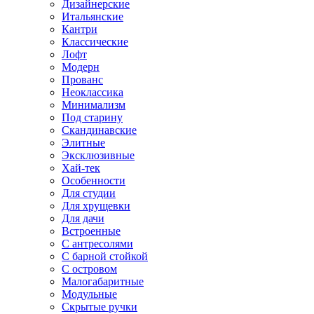
Дизайнерские
Итальянские
Кантри
Классические
Лофт
Модерн
Прованс
Неоклассика
Минимализм
Под старину
Скандинавские
Элитные
Эксклюзивные
Хай-тек
Особенности
Для студии
Для хрущевки
Для дачи
Встроенные
С антресолями
С барной стойкой
С островом
Малогабаритные
Модульные
Скрытые ручки