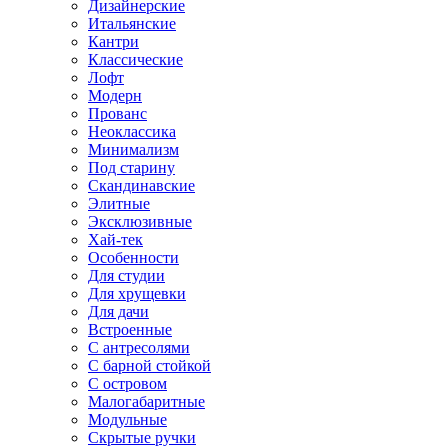
Дизайнерские
Итальянские
Кантри
Классические
Лофт
Модерн
Прованс
Неоклассика
Минимализм
Под старину
Скандинавские
Элитные
Эксклюзивные
Хай-тек
Особенности
Для студии
Для хрущевки
Для дачи
Встроенные
С антресолями
С барной стойкой
С островом
Малогабаритные
Модульные
Скрытые ручки