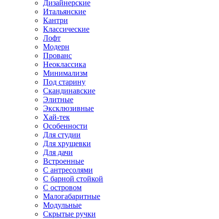
Дизайнерские
Итальянские
Кантри
Классические
Лофт
Модерн
Прованс
Неоклассика
Минимализм
Под старину
Скандинавские
Элитные
Эксклюзивные
Хай-тек
Особенности
Для студии
Для хрущевки
Для дачи
Встроенные
С антресолями
С барной стойкой
С островом
Малогабаритные
Модульные
Скрытые ручки