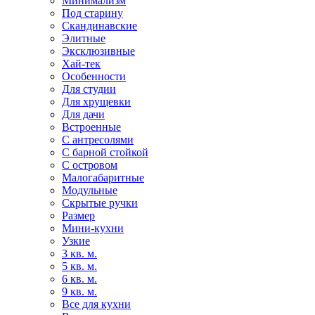
Минимализм
Под старину
Скандинавские
Элитные
Эксклюзивные
Хай-тек
Особенности
Для студии
Для хрущевки
Для дачи
Встроенные
С антресолями
С барной стойкой
С островом
Малогабаритные
Модульные
Скрытые ручки
Размер
Мини-кухни
Узкие
3 кв. м.
5 кв. м.
6 кв. м.
9 кв. м.
Все для кухни