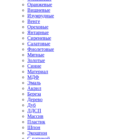
Оранжевые
Вишневые
Изумрудные
Венге
Ореховые
Янтарные
Сиреневые
Салатовые
Фиолетовые
Мятные
Золотые
Синие
Материал
МДФ
Эмаль
Акрил
Береза
Дерево
Дуб
ЛДСП
Массив
Пластик
Шпон
Экошпон
С патиной