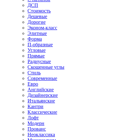
ДСП
Стоимость
Дешевые
Дорогие
Эконом-класс
Элитные
Форма
П-образные
Угловые
Прямые
Радиусные
Скошенные углы
Стиль
Современные
Евро
Английские
Дизайнерские
Итальянские
Кантри
Классические
Лофт
Модерн
Прованс
Неоклассика