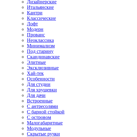
Дизайнерские
Итальянские
Кантри
Классические
Лофт
Модерн
Прованс
Неоклассика
Минимализм
Под старину
Скандинавские
Элитные
Эксклюзивные
Хай-тек
Особенности
Для студии
Для хрущевки
Для дачи
Встроенные
С антресолями
С барной стойкой
С островом
Малогабаритные
Модульные
Скрытые ручки