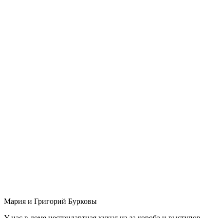
Мария и Григорий Бурковы
У нас в доме нестандартная кухня из-за короба и выступов,