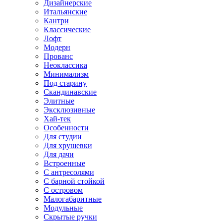
Дизайнерские
Итальянские
Кантри
Классические
Лофт
Модерн
Прованс
Неоклассика
Минимализм
Под старину
Скандинавские
Элитные
Эксклюзивные
Хай-тек
Особенности
Для студии
Для хрущевки
Для дачи
Встроенные
С антресолями
С барной стойкой
С островом
Малогабаритные
Модульные
Скрытые ручки