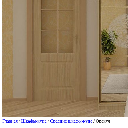
Главная
/
Шкафы-купе
/
Средние шкафы-купе
/ Оракул