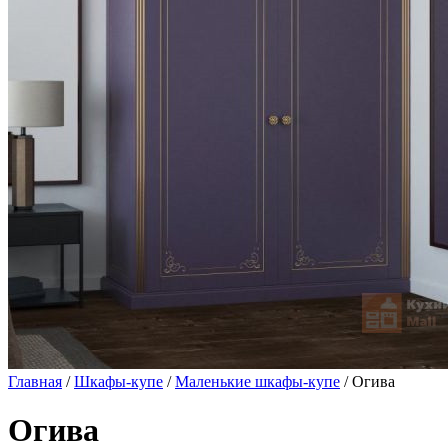
Главная
/
Шкафы-купе
/
Маленькие шкафы-купе
/ Огива
Огива