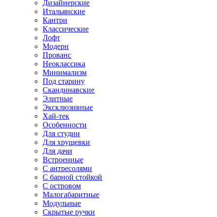
Дизайнерские
Итальянские
Кантри
Классические
Лофт
Модерн
Прованс
Неоклассика
Минимализм
Под старину
Скандинавские
Элитные
Эксклюзивные
Хай-тек
Особенности
Для студии
Для хрущевки
Для дачи
Встроенные
С антресолями
С барной стойкой
С островом
Малогабаритные
Модульные
Скрытые ручки