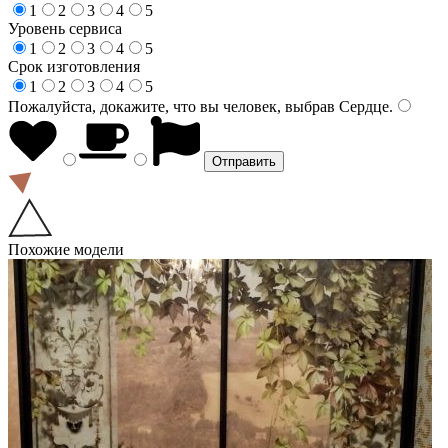
1
2
3
4
5
Уровень сервиса
1
2
3
4
5
Срок изготовления
1
2
3
4
5
Пожалуйста, докажите, что вы человек, выбрав
Сердце
.
Похожие модели