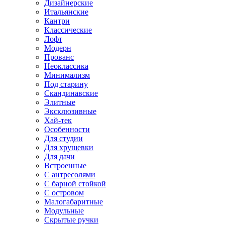
Дизайнерские
Итальянские
Кантри
Классические
Лофт
Модерн
Прованс
Неоклассика
Минимализм
Под старину
Скандинавские
Элитные
Эксклюзивные
Хай-тек
Особенности
Для студии
Для хрущевки
Для дачи
Встроенные
С антресолями
С барной стойкой
С островом
Малогабаритные
Модульные
Скрытые ручки