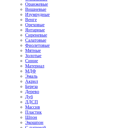
Оранжевые
Вишневые
Изумрудные
Венге
Ореховые
Янтарные
Сиреневые
Салатовые
Фиолетовые
Мятные
Золотые
Синие
Материал
МДФ
Эмаль
Акрил
Береза
Дерево
Дуб
ЛДСП
Массив
Пластик
Шпон
Экошпон
С патиной