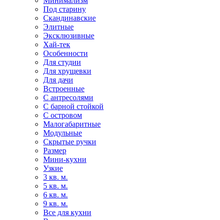
Минимализм
Под старину
Скандинавские
Элитные
Эксклюзивные
Хай-тек
Особенности
Для студии
Для хрущевки
Для дачи
Встроенные
С антресолями
С барной стойкой
С островом
Малогабаритные
Модульные
Скрытые ручки
Размер
Мини-кухни
Узкие
3 кв. м.
5 кв. м.
6 кв. м.
9 кв. м.
Все для кухни