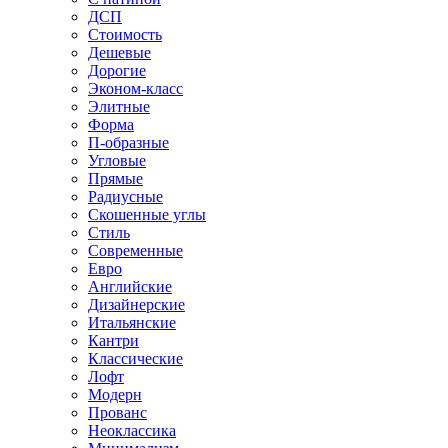
ДСП
Стоимость
Дешевые
Дорогие
Эконом-класс
Элитные
Форма
П-образные
Угловые
Прямые
Радиусные
Скошенные углы
Стиль
Современные
Евро
Английские
Дизайнерские
Итальянские
Кантри
Классические
Лофт
Модерн
Прованс
Неоклассика