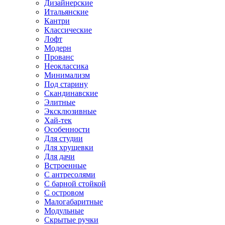
Дизайнерские
Итальянские
Кантри
Классические
Лофт
Модерн
Прованс
Неоклассика
Минимализм
Под старину
Скандинавские
Элитные
Эксклюзивные
Хай-тек
Особенности
Для студии
Для хрущевки
Для дачи
Встроенные
С антресолями
С барной стойкой
С островом
Малогабаритные
Модульные
Скрытые ручки