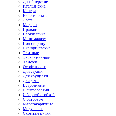
Дизайнерские
Итальянские
Кантри
Классические
Лофт
Модерн
Прованс
Неоклассика
Минимализм
Под старину
Скандинавские
Элитные
Эксклюзивные
Хай-тек
Особенности
Для студии
Для хрущевки
Для дачи
Встроенные
С антресолями
С барной стойкой
С островом
Малогабаритные
Модульные
Скрытые ручки