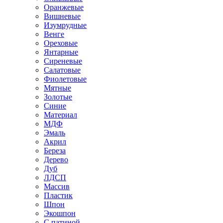
Оранжевые
Вишневые
Изумрудные
Венге
Ореховые
Янтарные
Сиреневые
Салатовые
Фиолетовые
Мятные
Золотые
Синие
Материал
МДФ
Эмаль
Акрил
Береза
Дерево
Дуб
ЛДСП
Массив
Пластик
Шпон
Экошпон
С патиной