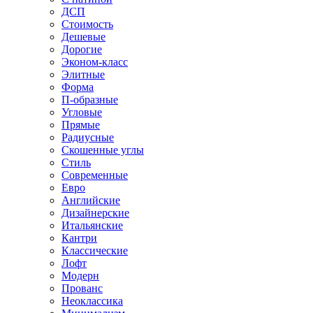
ДСП
Стоимость
Дешевые
Дорогие
Эконом-класс
Элитные
Форма
П-образные
Угловые
Прямые
Радиусные
Скошенные углы
Стиль
Современные
Евро
Английские
Дизайнерские
Итальянские
Кантри
Классические
Лофт
Модерн
Прованс
Неоклассика