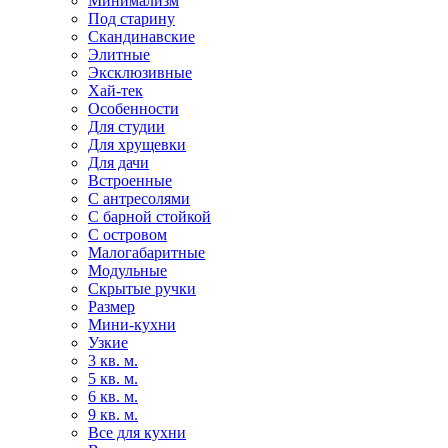
Минимализм
Под старину
Скандинавские
Элитные
Эксклюзивные
Хай-тек
Особенности
Для студии
Для хрущевки
Для дачи
Встроенные
С антресолями
С барной стойкой
С островом
Малогабаритные
Модульные
Скрытые ручки
Размер
Мини-кухни
Узкие
3 кв. м.
5 кв. м.
6 кв. м.
9 кв. м.
Все для кухни