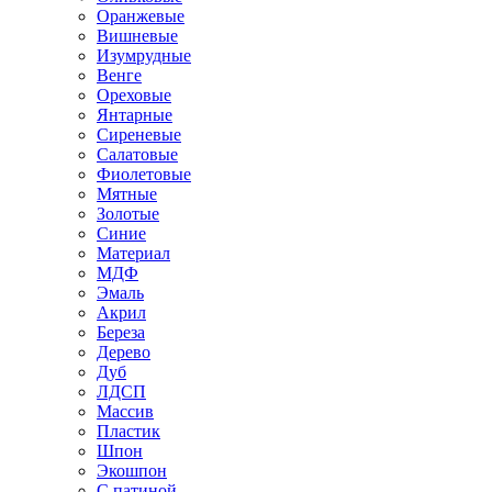
Оранжевые
Вишневые
Изумрудные
Венге
Ореховые
Янтарные
Сиреневые
Салатовые
Фиолетовые
Мятные
Золотые
Синие
Материал
МДФ
Эмаль
Акрил
Береза
Дерево
Дуб
ЛДСП
Массив
Пластик
Шпон
Экошпон
С патиной