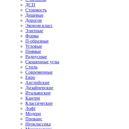
ДСП
Стоимость
Дешевые
Дорогие
Эконом-класс
Элитные
Форма
П-образные
Угловые
Прямые
Радиусные
Скошенные углы
Стиль
Современные
Евро
Английские
Дизайнерские
Итальянские
Кантри
Классические
Лофт
Модерн
Прованс
Неоклассика