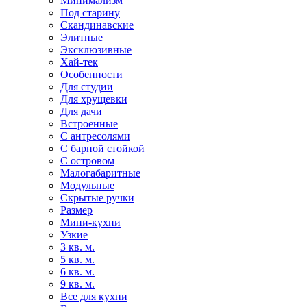
Минимализм
Под старину
Скандинавские
Элитные
Эксклюзивные
Хай-тек
Особенности
Для студии
Для хрущевки
Для дачи
Встроенные
С антресолями
С барной стойкой
С островом
Малогабаритные
Модульные
Скрытые ручки
Размер
Мини-кухни
Узкие
3 кв. м.
5 кв. м.
6 кв. м.
9 кв. м.
Все для кухни