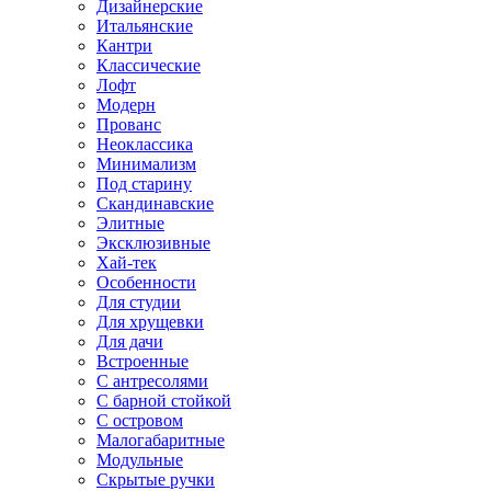
Дизайнерские
Итальянские
Кантри
Классические
Лофт
Модерн
Прованс
Неоклассика
Минимализм
Под старину
Скандинавские
Элитные
Эксклюзивные
Хай-тек
Особенности
Для студии
Для хрущевки
Для дачи
Встроенные
С антресолями
С барной стойкой
С островом
Малогабаритные
Модульные
Скрытые ручки