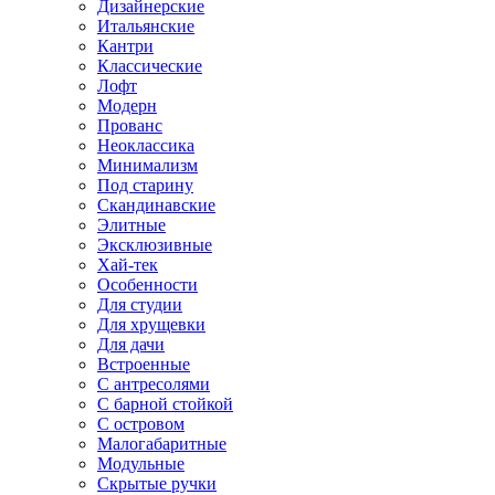
Дизайнерские
Итальянские
Кантри
Классические
Лофт
Модерн
Прованс
Неоклассика
Минимализм
Под старину
Скандинавские
Элитные
Эксклюзивные
Хай-тек
Особенности
Для студии
Для хрущевки
Для дачи
Встроенные
С антресолями
С барной стойкой
С островом
Малогабаритные
Модульные
Скрытые ручки