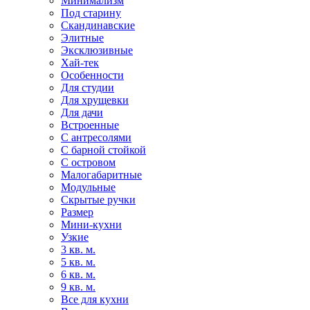
Минимализм
Под старину
Скандинавские
Элитные
Эксклюзивные
Хай-тек
Особенности
Для студии
Для хрущевки
Для дачи
Встроенные
С антресолями
С барной стойкой
С островом
Малогабаритные
Модульные
Скрытые ручки
Размер
Мини-кухни
Узкие
3 кв. м.
5 кв. м.
6 кв. м.
9 кв. м.
Все для кухни