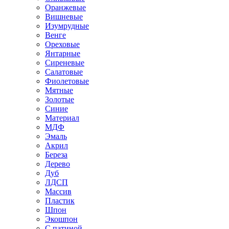
Оранжевые
Вишневые
Изумрудные
Венге
Ореховые
Янтарные
Сиреневые
Салатовые
Фиолетовые
Мятные
Золотые
Синие
Материал
МДФ
Эмаль
Акрил
Береза
Дерево
Дуб
ЛДСП
Массив
Пластик
Шпон
Экошпон
С патиной