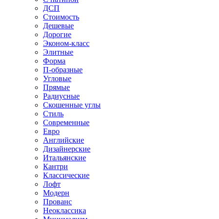
ДСП
Стоимость
Дешевые
Дорогие
Эконом-класс
Элитные
Форма
П-образные
Угловые
Прямые
Радиусные
Скошенные углы
Стиль
Современные
Евро
Английские
Дизайнерские
Итальянские
Кантри
Классические
Лофт
Модерн
Прованс
Неоклассика