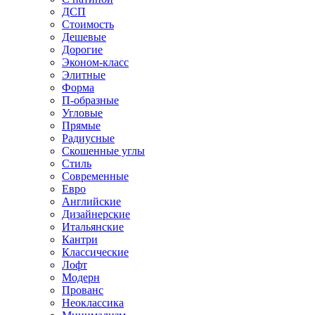
ДСП
Стоимость
Дешевые
Дорогие
Эконом-класс
Элитные
Форма
П-образные
Угловые
Прямые
Радиусные
Скошенные углы
Стиль
Современные
Евро
Английские
Дизайнерские
Итальянские
Кантри
Классические
Лофт
Модерн
Прованс
Неоклассика