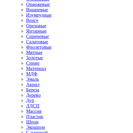
Оранжевые
Вишневые
Изумрудные
Венге
Ореховые
Янтарные
Сиреневые
Салатовые
Фиолетовые
Мятные
Золотые
Синие
Материал
МДФ
Эмаль
Акрил
Береза
Дерево
Дуб
ЛДСП
Массив
Пластик
Шпон
Экошпон
С патиной