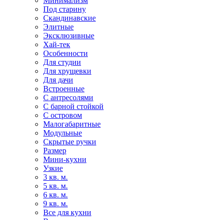
Минимализм
Под старину
Скандинавские
Элитные
Эксклюзивные
Хай-тек
Особенности
Для студии
Для хрущевки
Для дачи
Встроенные
С антресолями
С барной стойкой
С островом
Малогабаритные
Модульные
Скрытые ручки
Размер
Мини-кухни
Узкие
3 кв. м.
5 кв. м.
6 кв. м.
9 кв. м.
Все для кухни