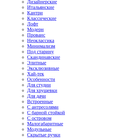
Дизайнерские
Итальянские
Кантри
Классические
Лофт
Модерн
Прованс
Неоклассика
Минимализм
Под старину
Скандинавские
Элитные
Эксклюзивные
Хай-тек
Особенности
Для студии
Для хрущевки
Для дачи
Встроенные
С антресолями
С барной стойкой
С островом
Малогабаритные
Модульные
Скрытые ручки