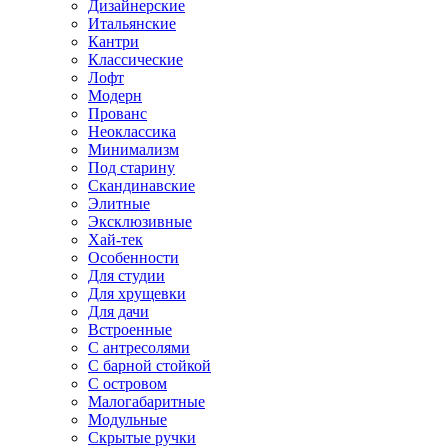
Дизайнерские
Итальянские
Кантри
Классические
Лофт
Модерн
Прованс
Неоклассика
Минимализм
Под старину
Скандинавские
Элитные
Эксклюзивные
Хай-тек
Особенности
Для студии
Для хрущевки
Для дачи
Встроенные
С антресолями
С барной стойкой
С островом
Малогабаритные
Модульные
Скрытые ручки