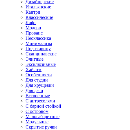
Дизайнерские
Итальянские
Кантри
Классические
Лофт
Модерн
Прованс
Неоклассика
Минимализм
Под старину
Скандинавские
Элитные
Эксклюзивные
Хай-тек
Особенности
Для студии
Для хрущевки
Для дачи
Встроенные
С антресолями
С барной стойкой
С островом
Малогабаритные
Модульные
Скрытые ручки