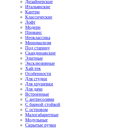
Дизайнерские
Итальянские
Кантри
Классические
Лофт
Модерн
Прованс
Неоклассика
Минимализм
Под старину
Скандинавские
Элитные
Эксклюзивные
Хай-тек
Особенности
Для студии
Для хрущевки
Для дачи
Встроенные
С антресолями
С барной стойкой
С островом
Малогабаритные
Модульные
Скрытые ручки