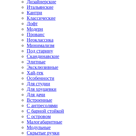
Дизайнерские
Итальянские
Кантри
Классические
Лофт
Модерн
Прованс
Неоклассика
Минимализм
Под старину
Скандинавские
Элитные
Эксклюзивные
Хай-тек
Особенности
Для студии
Для хрущевки
Для дачи
Встроенные
С антресолями
С барной стойкой
С островом
Малогабаритные
Модульные
Скрытые ручки