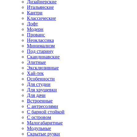
Дизайнерские
Итальянские
Кантри
Классические
Лофт
Модерн
Прованс
Неоклассика
Минимализм
Под старину
Скандинавские
Элитные
Эксклюзивные
Хай-тек
Особенности
Для студии
Для хрущевки
Для дачи
Встроенные
С антресолями
С барной стойкой
С островом
Малогабаритные
Модульные
Скрытые ручки