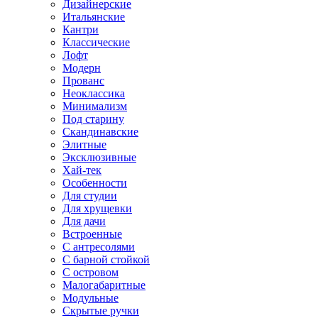
Дизайнерские
Итальянские
Кантри
Классические
Лофт
Модерн
Прованс
Неоклассика
Минимализм
Под старину
Скандинавские
Элитные
Эксклюзивные
Хай-тек
Особенности
Для студии
Для хрущевки
Для дачи
Встроенные
С антресолями
С барной стойкой
С островом
Малогабаритные
Модульные
Скрытые ручки